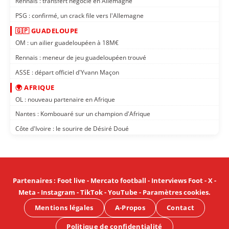
Rennais : transfert négocié en Allemagne
PSG : confirmé, un crack file vers l'Allemagne
🇬🇵 GUADELOUPE
OM : un ailier guadeloupéen à 18M€
Rennais : meneur de jeu guadeloupéen trouvé
ASSE : départ officiel d'Yvann Maçon
🌍 AFRIQUE
OL : nouveau partenaire en Afrique
Nantes : Kombouaré sur un champion d'Afrique
Côte d'Ivoire : le sourire de Désiré Doué
Partenaires
:
Foot live
-
Mercato football
-
Interviews Foot
-
X
-
Meta
-
Instagram
-
TikTok
-
YouTube
-
Paramètres cookies
.
Mentions légales
A-Propos
Contact
Politique de confidentialité