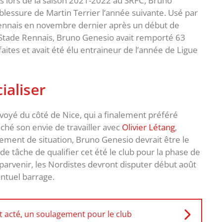
s lors de la saison 2021-2022 au SRFC, Bruno
 blessure de Martin Terrier l’année suivante. Usé par
de rennais en novembre dernier après un début de
e Stade Rennais, Bruno Genesio avait remporté 63
faites et avait été élu entraineur de l’année de Ligue
ialiser
nvoyé du côté de Nice, qui a finalement préféré
aché son envie de travailler avec
Olivier Létang
,
ement de situation, Bruno Genesio devrait être le
e tâche de qualifier cet été le club pour la phase de
parvenir, les Nordistes devront disputer début août
entuel barrage.
t acté, un soulagement pour le club