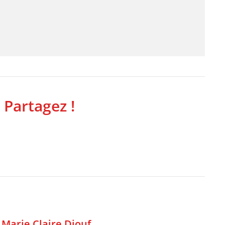
 Partagez !
,
Marie Claire Diouf