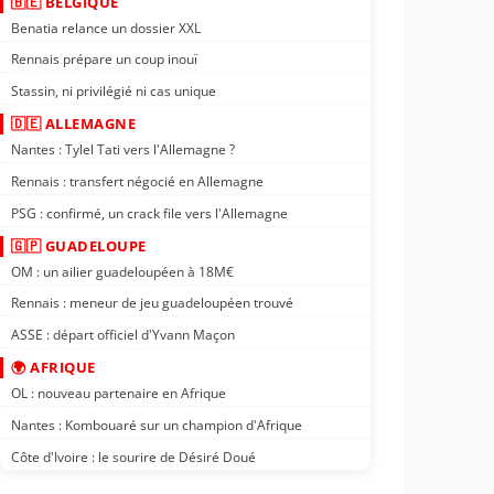
🇧🇪 BELGIQUE
Benatia relance un dossier XXL
Rennais prépare un coup inouï
Stassin, ni privilégié ni cas unique
🇩🇪 ALLEMAGNE
Nantes : Tylel Tati vers l'Allemagne ?
Rennais : transfert négocié en Allemagne
PSG : confirmé, un crack file vers l'Allemagne
🇬🇵 GUADELOUPE
OM : un ailier guadeloupéen à 18M€
Rennais : meneur de jeu guadeloupéen trouvé
ASSE : départ officiel d'Yvann Maçon
🌍 AFRIQUE
OL : nouveau partenaire en Afrique
Nantes : Kombouaré sur un champion d'Afrique
Côte d'Ivoire : le sourire de Désiré Doué