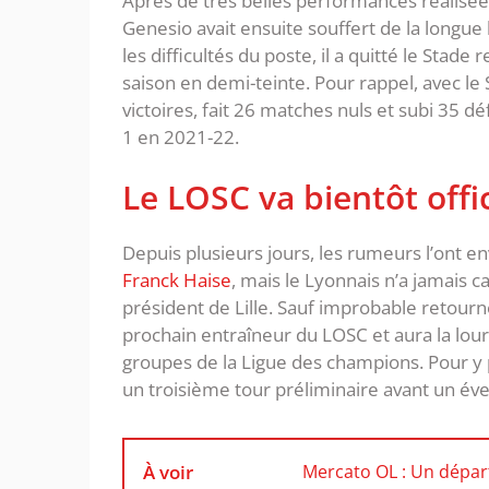
Après de très belles performances réalisée
Genesio avait ensuite souffert de la longue
les difficultés du poste, il a quitté le Sta
saison en demi-teinte. Pour rappel, avec l
victoires, fait 26 matches nuls et subi 35 dé
1 en 2021-22.
Le LOSC va bientôt offic
Depuis plusieurs jours, les rumeurs l’ont e
Franck Haise
, mais le Lyonnais n’a jamais c
président de Lille. Sauf improbable retourn
prochain entraîneur du LOSC et aura la lourd
groupes de la Ligue des champions. Pour y 
un troisième tour préliminaire avant un év
À voir
Mercato OL : Un dépar