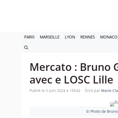
Aller
au
contenu
PARIS
MARSEILLE
LYON
RENNES
MONACO
Mercato : Bruno 
avec e LOSC Lille
Publié le 5 juin 2024 à 15h42
·
Écrit par
Marie Cla
© Photo de Bruno