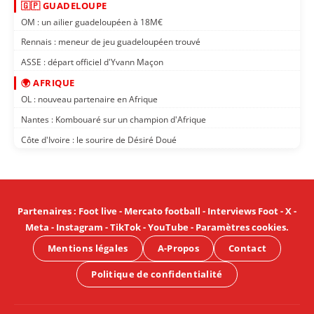
🇬🇵 GUADELOUPE
OM : un ailier guadeloupéen à 18M€
Rennais : meneur de jeu guadeloupéen trouvé
ASSE : départ officiel d'Yvann Maçon
🌍 AFRIQUE
OL : nouveau partenaire en Afrique
Nantes : Kombouaré sur un champion d'Afrique
Côte d'Ivoire : le sourire de Désiré Doué
Partenaires
:
Foot live
-
Mercato football
-
Interviews Foot
-
X
-
Meta
-
Instagram
-
TikTok
-
YouTube
-
Paramètres cookies
.
Mentions légales
A-Propos
Contact
Politique de confidentialité