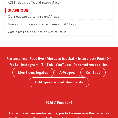
ASSE : départ officiel d'Yvann Maçon
🌍 AFRIQUE
OL : nouveau partenaire en Afrique
Nantes : Kombouaré sur un champion d'Afrique
Côte d'Ivoire : le sourire de Désiré Doué
Partenaires
:
Foot live
-
Mercato football
-
Interviews Foot
-
X
-
Meta
-
Instagram
-
TikTok
-
YouTube
-
Paramètres cookies
.
Mentions légales
A-Propos
Contact
Politique de confidentialité
2026 © Foot sur 7
Foot-sur 7
est un média
certifié
, par la Commission Paritaire des