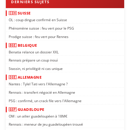
🇨🇭 SUISSE
OL : coup dingue confirmé en Suisse
Phénomène suisse : feu vert pour le PSG
Prodige suisse : feu vert pour Rennes
🇧🇪 BELGIQUE
Benatia relance un dossier XXL
Rennais prépare un coup inouï
Stassin, ni privilégié ni cas unique
🇩🇪 ALLEMAGNE
Nantes : Tylel Tati vers l'Allemagne ?
Rennais : transfert négocié en Allemagne
PSG : confirmé, un crack file vers l'Allemagne
🇬🇵 GUADELOUPE
OM : un ailier guadeloupéen à 18M€
Rennais : meneur de jeu guadeloupéen trouvé