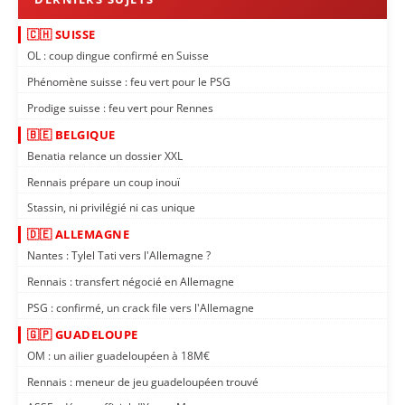
🇨🇭 SUISSE
OL : coup dingue confirmé en Suisse
Phénomène suisse : feu vert pour le PSG
Prodige suisse : feu vert pour Rennes
🇧🇪 BELGIQUE
Benatia relance un dossier XXL
Rennais prépare un coup inouï
Stassin, ni privilégié ni cas unique
🇩🇪 ALLEMAGNE
Nantes : Tylel Tati vers l'Allemagne ?
Rennais : transfert négocié en Allemagne
PSG : confirmé, un crack file vers l'Allemagne
🇬🇵 GUADELOUPE
OM : un ailier guadeloupéen à 18M€
Rennais : meneur de jeu guadeloupéen trouvé