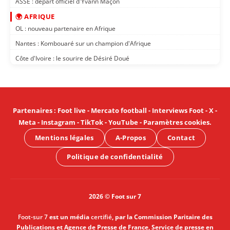
ASSE : départ officiel d'Yvann Maçon
🌍 AFRIQUE
OL : nouveau partenaire en Afrique
Nantes : Kombouaré sur un champion d'Afrique
Côte d'Ivoire : le sourire de Désiré Doué
Partenaires
:
Foot live
-
Mercato football
-
Interviews Foot
-
X
-
Meta
-
Instagram
-
TikTok
-
YouTube
-
Paramètres cookies
.
Mentions légales
A-Propos
Contact
Politique de confidentialité
2026 © Foot sur 7
Foot-sur 7
est un média
certifié
, par la Commission Paritaire des
Publications et Agence de Presse de France, Service de presse en