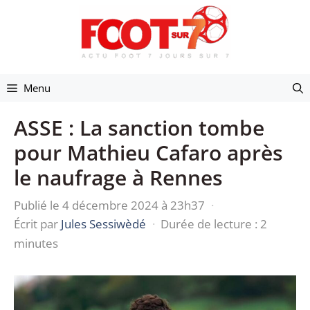
Aller
au
contenu
Menu
ASSE : La sanction tombe
pour Mathieu Cafaro après
le naufrage à Rennes
Publié le 4 décembre 2024 à 23h37
·
Écrit par
Jules Sessiwèdé
·
Durée de lecture : 2
minutes