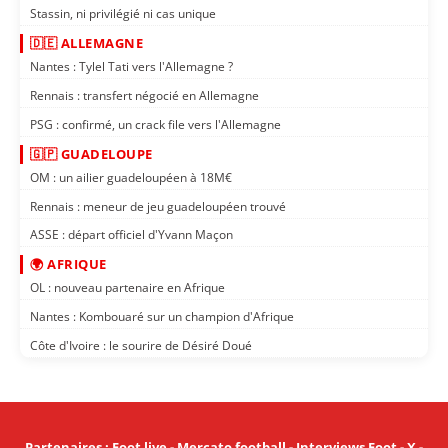
Stassin, ni privilégié ni cas unique
🇩🇪 ALLEMAGNE
Nantes : Tylel Tati vers l'Allemagne ?
Rennais : transfert négocié en Allemagne
PSG : confirmé, un crack file vers l'Allemagne
🇬🇵 GUADELOUPE
OM : un ailier guadeloupéen à 18M€
Rennais : meneur de jeu guadeloupéen trouvé
ASSE : départ officiel d'Yvann Maçon
🌍 AFRIQUE
OL : nouveau partenaire en Afrique
Nantes : Kombouaré sur un champion d'Afrique
Côte d'Ivoire : le sourire de Désiré Doué
Partenaires
:
Foot live
-
Mercato football
-
Interviews Foot
-
X
-