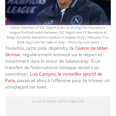
Victor Osimhen of SSC Napoli looks on during the Champions
League football match between SSC Napoli and FC Barcelona at
Diego Armando Maradona stadium in Naples (Italy), February 21st,
2024./Sipa USA No Sales in Italy – Photo by Icon Sport
Toutefois, cette piste dépendra de
l’avenir de Milan
Skriniar
, régulièrement annoncé sur le départ et
notamment dans le viseur de Galatasaray. Si un
transfert de l’international slovaque venait à se
concrétiser,
Luis Campos, le conseiller sportif de
Paris
, passerait alors à l’offensive pour lui trouver un
remplaçant cet hiver.
LA SUITE APRÈS CETTE PUBLICITÉ