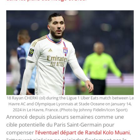
18 Rayan CHERKI (ol) during the Ligue 1 Uber Eats match between Le
Havre AC and Olympique Lyonnais at Stade Oceane on January 14,
2024 in Le Havre, France. (Photo by Johnny Fidelin/Icon Sport)
Annoncé depuis plusieurs semaines comme une
cible potentielle du Paris Saint-Germain pour
compenser
l’éventuel départ de Randal Kolo Muani
,