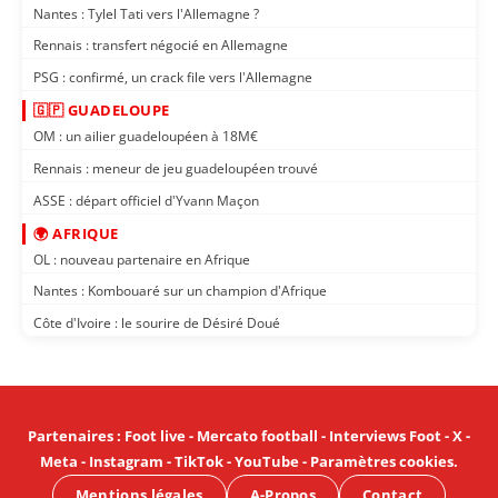
Nantes : Tylel Tati vers l'Allemagne ?
Rennais : transfert négocié en Allemagne
PSG : confirmé, un crack file vers l'Allemagne
🇬🇵 GUADELOUPE
OM : un ailier guadeloupéen à 18M€
Rennais : meneur de jeu guadeloupéen trouvé
ASSE : départ officiel d'Yvann Maçon
🌍 AFRIQUE
OL : nouveau partenaire en Afrique
Nantes : Kombouaré sur un champion d'Afrique
Côte d'Ivoire : le sourire de Désiré Doué
Partenaires
:
Foot live
-
Mercato football
-
Interviews Foot
-
X
-
Meta
-
Instagram
-
TikTok
-
YouTube
-
Paramètres cookies
.
Mentions légales
A-Propos
Contact