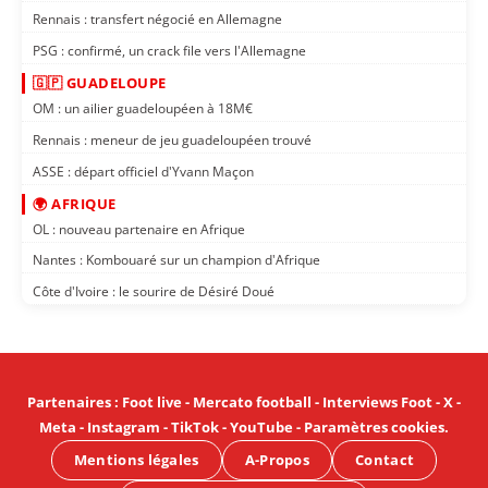
Rennais : transfert négocié en Allemagne
PSG : confirmé, un crack file vers l'Allemagne
🇬🇵 GUADELOUPE
OM : un ailier guadeloupéen à 18M€
Rennais : meneur de jeu guadeloupéen trouvé
ASSE : départ officiel d'Yvann Maçon
🌍 AFRIQUE
OL : nouveau partenaire en Afrique
Nantes : Kombouaré sur un champion d'Afrique
Côte d'Ivoire : le sourire de Désiré Doué
Partenaires
:
Foot live
-
Mercato football
-
Interviews Foot
-
X
-
Meta
-
Instagram
-
TikTok
-
YouTube
-
Paramètres cookies
.
Mentions légales
A-Propos
Contact