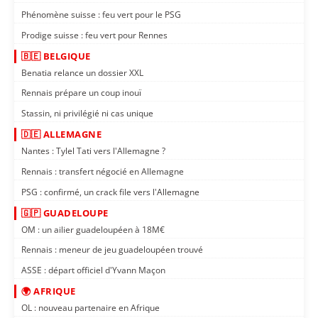
Phénomène suisse : feu vert pour le PSG
Prodige suisse : feu vert pour Rennes
🇧🇪 BELGIQUE
Benatia relance un dossier XXL
Rennais prépare un coup inouï
Stassin, ni privilégié ni cas unique
🇩🇪 ALLEMAGNE
Nantes : Tylel Tati vers l'Allemagne ?
Rennais : transfert négocié en Allemagne
PSG : confirmé, un crack file vers l'Allemagne
🇬🇵 GUADELOUPE
OM : un ailier guadeloupéen à 18M€
Rennais : meneur de jeu guadeloupéen trouvé
ASSE : départ officiel d'Yvann Maçon
🌍 AFRIQUE
OL : nouveau partenaire en Afrique