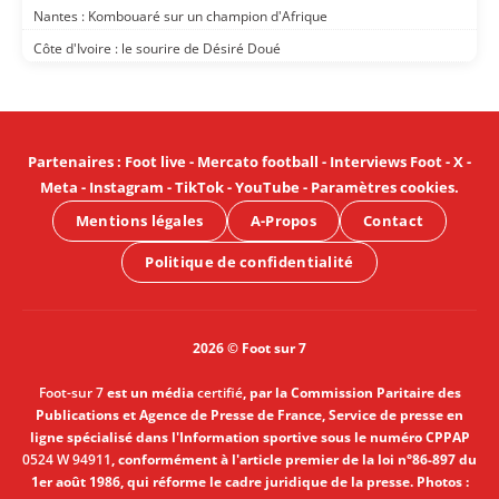
Nantes : Kombouaré sur un champion d'Afrique
Côte d'Ivoire : le sourire de Désiré Doué
Partenaires
:
Foot live
-
Mercato football
-
Interviews Foot
-
X
-
Meta
-
Instagram
-
TikTok
-
YouTube
-
Paramètres cookies
.
Mentions légales
A-Propos
Contact
Politique de confidentialité
2026 © Foot sur 7
Foot-sur 7
est un média
certifié
, par la Commission Paritaire des
Publications et Agence de Presse de France, Service de presse en
ligne spécialisé dans l'Information sportive sous le numéro CPPAP
0524 W 94911
, conformément à l'article premier de la loi n°86-897 du
1er août 1986, qui réforme le cadre juridique de la presse. Photos :