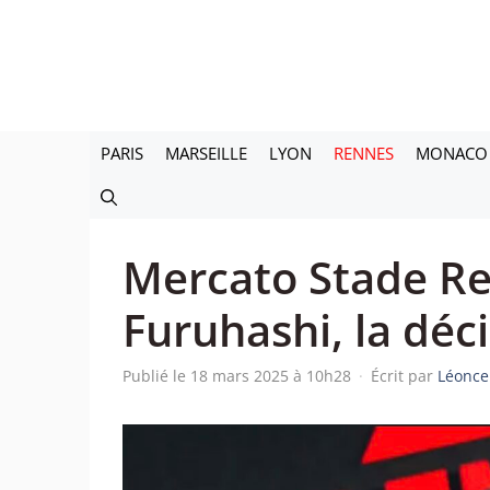
Aller
au
contenu
PARIS
MARSEILLE
LYON
RENNES
MONACO
Mercato Stade Re
Furuhashi, la déc
Publié le 18 mars 2025 à 10h28
·
Écrit par
Léonce