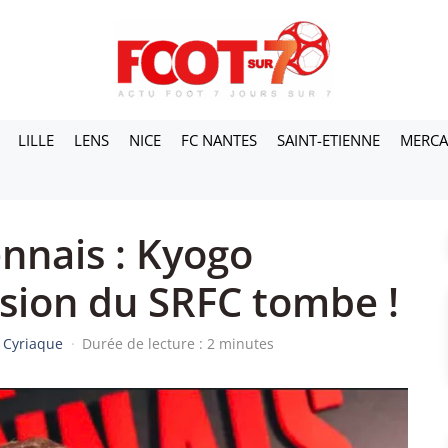
LILLE
LENS
NICE
FC NANTES
SAINT-ETIENNE
MERC
nnais : Kyogo
ision du SRFC tombe !
 Cyriaque
·
Durée de lecture : 2 minutes