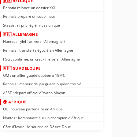
🇧🇪 BELGIQUE
Benatia relance un dossier XXL
Rennais prépare un coup inouï
Stassin, ni privilégié ni cas unique
🇩🇪 ALLEMAGNE
Nantes : Tylel Tati vers l'Allemagne ?
Rennais : transfert négocié en Allemagne
PSG : confirmé, un crack file vers l'Allemagne
🇬🇵 GUADELOUPE
OM : un ailier guadeloupéen à 18M€
Rennais : meneur de jeu guadeloupéen trouvé
ASSE : départ officiel d'Yvann Maçon
🌍 AFRIQUE
OL : nouveau partenaire en Afrique
Nantes : Kombouaré sur un champion d'Afrique
Côte d'Ivoire : le sourire de Désiré Doué