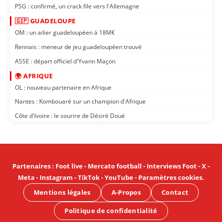
PSG : confirmé, un crack file vers l'Allemagne
🇬🇵 GUADELOUPE
OM : un ailier guadeloupéen à 18M€
Rennais : meneur de jeu guadeloupéen trouvé
ASSE : départ officiel d'Yvann Maçon
🌍 AFRIQUE
OL : nouveau partenaire en Afrique
Nantes : Kombouaré sur un champion d'Afrique
Côte d'Ivoire : le sourire de Désiré Doué
Partenaires
:
Foot live
-
Mercato football
-
Interviews Foot
-
X
-
Meta
-
Instagram
-
TikTok
-
YouTube
-
Paramètres cookies
.
Mentions légales
A-Propos
Contact
Politique de confidentialité