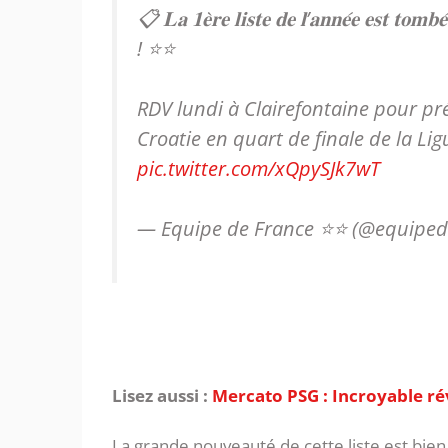
📋 𝐋𝐚 𝟏𝐞̀𝐫𝐞 𝐥𝐢𝐬𝐭𝐞 𝐝𝐞 𝐥’𝐚𝐧𝐧𝐞́𝐞 
! ⭐️⭐️
RDV lundi à Clairefontaine pour pré
Croatie en quart de finale de la Li
pic.twitter.com/xQpySJk7wT
— Equipe de France ⭐⭐ (@equiped
Lisez aussi :
Mercato PSG : Incroyable rév
La grande nouveauté de cette liste est bie