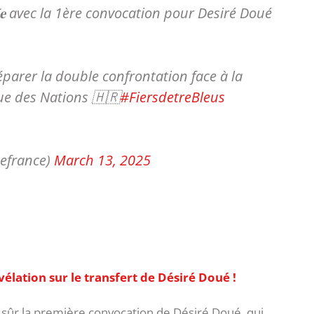
𝐞𝐬𝐭 𝐭𝐨𝐦𝐛𝐞́𝐞 avec la 1ère convocation pour Desiré Doué
parer la double confrontation face à la
gue des Nations 🇭🇷
#FiersdetreBleus
efrance)
March 13, 2025
élation sur le transfert de Désiré Doué !
n sûr la première convocation de Désiré Doué, qui