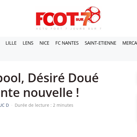
LILLE
LENS
NICE
FC NANTES
SAINT-ETIENNE
MERC
pool, Désiré Doué
nte nouvelle !
UC D
·
Durée de lecture : 2 minutes