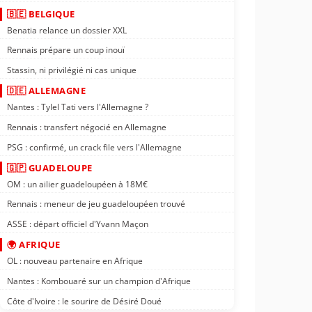
🇧🇪 BELGIQUE
Benatia relance un dossier XXL
Rennais prépare un coup inouï
Stassin, ni privilégié ni cas unique
🇩🇪 ALLEMAGNE
Nantes : Tylel Tati vers l'Allemagne ?
Rennais : transfert négocié en Allemagne
PSG : confirmé, un crack file vers l'Allemagne
🇬🇵 GUADELOUPE
OM : un ailier guadeloupéen à 18M€
Rennais : meneur de jeu guadeloupéen trouvé
ASSE : départ officiel d'Yvann Maçon
🌍 AFRIQUE
OL : nouveau partenaire en Afrique
Nantes : Kombouaré sur un champion d'Afrique
Côte d'Ivoire : le sourire de Désiré Doué