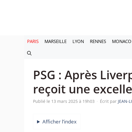
Aller
au
contenu
PARIS
MARSEILLE
LYON
RENNES
MONACO
PSG : Après Liver
reçoit une excelle
Publié le 13 mars 2025 à 19h03
·
Écrit par
JEAN-L
Afficher l’index