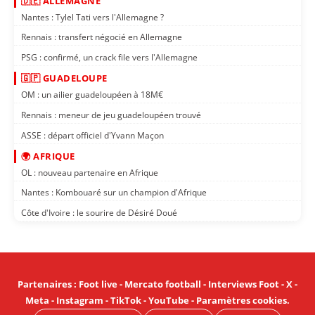
🇩🇪 ALLEMAGNE
Nantes : Tylel Tati vers l'Allemagne ?
Rennais : transfert négocié en Allemagne
PSG : confirmé, un crack file vers l'Allemagne
🇬🇵 GUADELOUPE
OM : un ailier guadeloupéen à 18M€
Rennais : meneur de jeu guadeloupéen trouvé
ASSE : départ officiel d'Yvann Maçon
🌍 AFRIQUE
OL : nouveau partenaire en Afrique
Nantes : Kombouaré sur un champion d'Afrique
Côte d'Ivoire : le sourire de Désiré Doué
Partenaires
:
Foot live
-
Mercato football
-
Interviews Foot
-
X
-
Meta
-
Instagram
-
TikTok
-
YouTube
-
Paramètres cookies
.