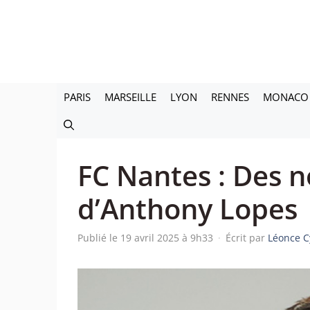
Aller
au
contenu
PARIS
MARSEILLE
LYON
RENNES
MONACO
FC Nantes : Des n
d’Anthony Lopes
Publié le 19 avril 2025 à 9h33
·
Écrit par
Léonce C