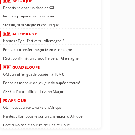
🇧🇪 BELGIQUE
Benatia relance un dossier XXL
Rennais prépare un coup inouï
Stassin, ni privilégié ni cas unique
🇩🇪 ALLEMAGNE
Nantes : Tylel Tati vers l'Allemagne ?
Rennais : transfert négocié en Allemagne
PSG : confirmé, un crack file vers l'Allemagne
🇬🇵 GUADELOUPE
OM : un ailier guadeloupéen à 18M€
Rennais : meneur de jeu guadeloupéen trouvé
ASSE : départ officiel d'Yvann Maçon
🌍 AFRIQUE
OL : nouveau partenaire en Afrique
Nantes : Kombouaré sur un champion d'Afrique
Côte d'Ivoire : le sourire de Désiré Doué