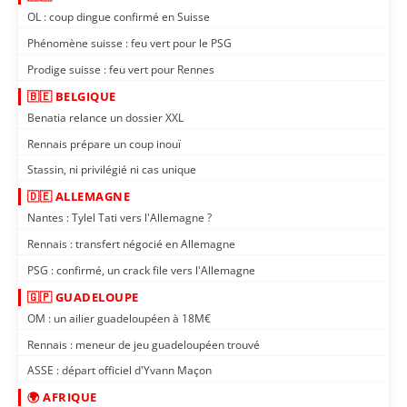
OL : coup dingue confirmé en Suisse
Phénomène suisse : feu vert pour le PSG
Prodige suisse : feu vert pour Rennes
🇧🇪 BELGIQUE
Benatia relance un dossier XXL
Rennais prépare un coup inouï
Stassin, ni privilégié ni cas unique
🇩🇪 ALLEMAGNE
Nantes : Tylel Tati vers l'Allemagne ?
Rennais : transfert négocié en Allemagne
PSG : confirmé, un crack file vers l'Allemagne
🇬🇵 GUADELOUPE
OM : un ailier guadeloupéen à 18M€
Rennais : meneur de jeu guadeloupéen trouvé
ASSE : départ officiel d'Yvann Maçon
🌍 AFRIQUE