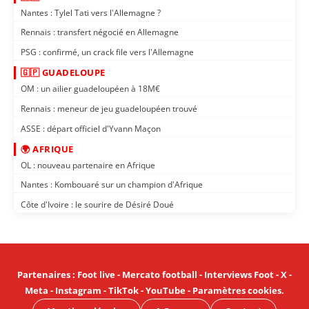
Nantes : Tylel Tati vers l'Allemagne ?
Rennais : transfert négocié en Allemagne
PSG : confirmé, un crack file vers l'Allemagne
🇬🇵 GUADELOUPE
OM : un ailier guadeloupéen à 18M€
Rennais : meneur de jeu guadeloupéen trouvé
ASSE : départ officiel d'Yvann Maçon
🌍 AFRIQUE
OL : nouveau partenaire en Afrique
Nantes : Kombouaré sur un champion d'Afrique
Côte d'Ivoire : le sourire de Désiré Doué
Partenaires
:
Foot live
-
Mercato football
-
Interviews Foot
-
X
-
Meta
-
Instagram
-
TikTok
-
YouTube
-
Paramètres cookies
.