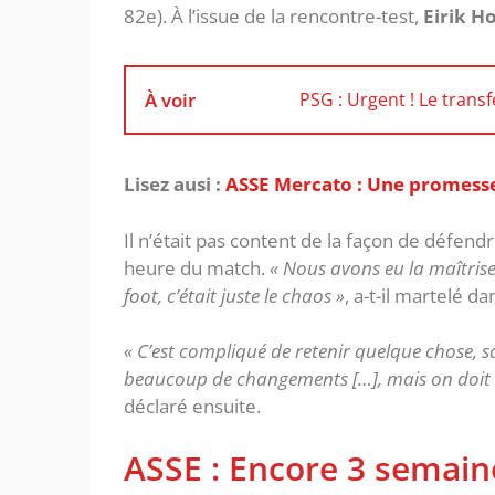
82e). À l’issue de la rencontre-test,
Eirik H
À voir
PSG : Urgent ! Le trans
Lisez ausi :
ASSE Mercato : Une promesse 
Il n’était pas content de la façon de défe
heure du match.
« Nous avons eu la maîtrise
foot, c’était juste le chaos »
, a-t-il martelé d
« C’est compliqué de retenir quelque chose, sa
beaucoup de changements […], mais on doit 
déclaré ensuite.
ASSE : Encore 3 semain