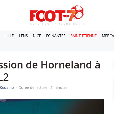
LILLE
LENS
NICE
FC NANTES
SAINT-ETIENNE
MERC
ssion de Horneland à
L2
 Kouahio
·
Durée de lecture : 2 minutes