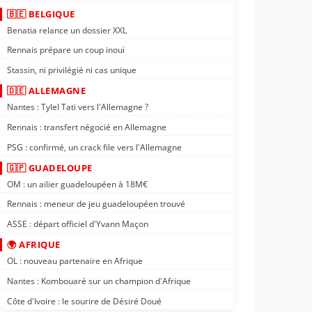
🇧🇪 BELGIQUE
Benatia relance un dossier XXL
Rennais prépare un coup inouï
Stassin, ni privilégié ni cas unique
🇩🇪 ALLEMAGNE
Nantes : Tylel Tati vers l'Allemagne ?
Rennais : transfert négocié en Allemagne
PSG : confirmé, un crack file vers l'Allemagne
🇬🇵 GUADELOUPE
OM : un ailier guadeloupéen à 18M€
Rennais : meneur de jeu guadeloupéen trouvé
ASSE : départ officiel d'Yvann Maçon
🌍 AFRIQUE
OL : nouveau partenaire en Afrique
Nantes : Kombouaré sur un champion d'Afrique
Côte d'Ivoire : le sourire de Désiré Doué