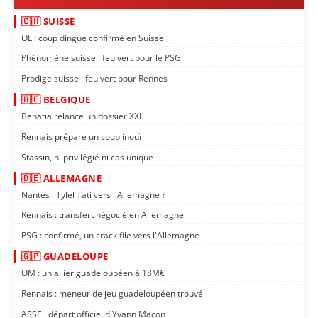
🇨🇭 SUISSE
OL : coup dingue confirmé en Suisse
Phénomène suisse : feu vert pour le PSG
Prodige suisse : feu vert pour Rennes
🇧🇪 BELGIQUE
Benatia relance un dossier XXL
Rennais prépare un coup inouï
Stassin, ni privilégié ni cas unique
🇩🇪 ALLEMAGNE
Nantes : Tylel Tati vers l'Allemagne ?
Rennais : transfert négocié en Allemagne
PSG : confirmé, un crack file vers l'Allemagne
🇬🇵 GUADELOUPE
OM : un ailier guadeloupéen à 18M€
Rennais : meneur de jeu guadeloupéen trouvé
ASSE : départ officiel d'Yvann Maçon