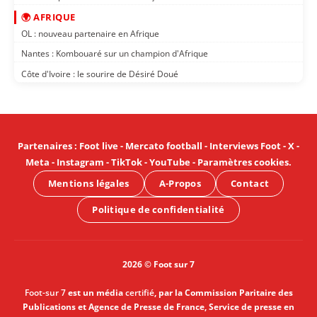
🌍 AFRIQUE
OL : nouveau partenaire en Afrique
Nantes : Kombouaré sur un champion d'Afrique
Côte d'Ivoire : le sourire de Désiré Doué
Partenaires
:
Foot live
-
Mercato football
-
Interviews Foot
-
X
-
Meta
-
Instagram
-
TikTok
-
YouTube
-
Paramètres cookies
.
Mentions légales
A-Propos
Contact
Politique de confidentialité
2026 © Foot sur 7
Foot-sur 7
est un média
certifié
, par la Commission Paritaire des
Publications et Agence de Presse de France, Service de presse en