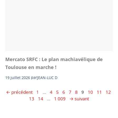
Mercato SRFC : Le plan machiavélique de
Toulouse en marche !
19 juillet 2026
par
JEAN-LUC D
Page
Page
Page
Page
Page
Page
Page
Page
Page
Page
←
précédent
1
…
4
5
6
7
8
9
10
11
12
Page
Page
Page
13
14
…
1 009
→
suivant