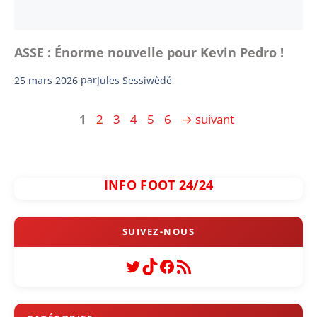
ASSE : Énorme nouvelle pour Kevin Pedro !
25 mars 2026
par
Jules Sessiwèdé
Page
Page
Page
Page
Page
Page
1
2
3
4
5
6
→
suivant
INFO FOOT 24/24
Twitter
TikTok
Facebook
Flux RSS