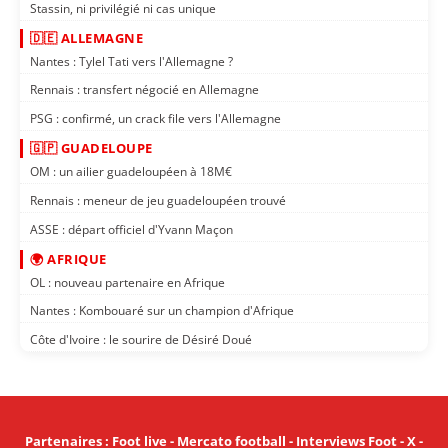
Stassin, ni privilégié ni cas unique
🇩🇪 ALLEMAGNE
Nantes : Tylel Tati vers l'Allemagne ?
Rennais : transfert négocié en Allemagne
PSG : confirmé, un crack file vers l'Allemagne
🇬🇵 GUADELOUPE
OM : un ailier guadeloupéen à 18M€
Rennais : meneur de jeu guadeloupéen trouvé
ASSE : départ officiel d'Yvann Maçon
🌍 AFRIQUE
OL : nouveau partenaire en Afrique
Nantes : Kombouaré sur un champion d'Afrique
Côte d'Ivoire : le sourire de Désiré Doué
Partenaires
:
Foot live
-
Mercato football
-
Interviews Foot
-
X
-