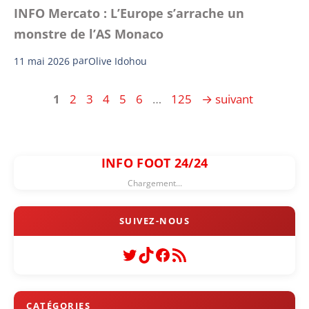
INFO Mercato : L’Europe s’arrache un
monstre de l’AS Monaco
11 mai 2026
par
Olive Idohou
Page
Page
Page
Page
Page
Page
Page
1
2
3
4
5
6
…
125
→
suivant
INFO FOOT 24/24
Chargement...
Twitter
TikTok
Facebook
Flux RSS