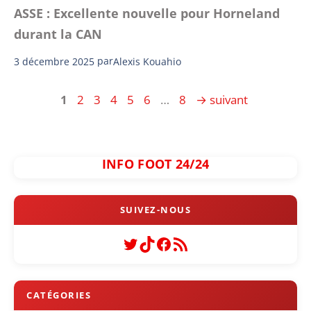
ASSE : Excellente nouvelle pour Horneland
durant la CAN
3 décembre 2025
par
Alexis Kouahio
Page
Page
Page
Page
Page
Page
Page
1
2
3
4
5
6
…
8
→
suivant
INFO FOOT 24/24
Twitter
TikTok
Facebook
Flux RSS