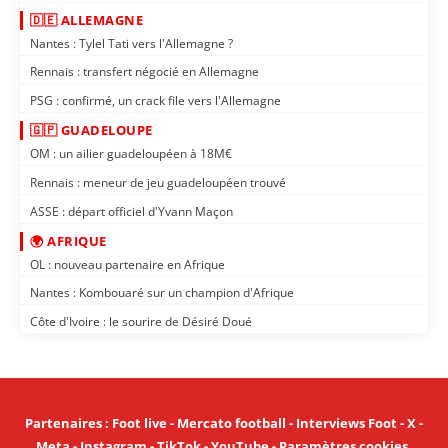
🇩🇪 ALLEMAGNE
Nantes : Tylel Tati vers l'Allemagne ?
Rennais : transfert négocié en Allemagne
PSG : confirmé, un crack file vers l'Allemagne
🇬🇵 GUADELOUPE
OM : un ailier guadeloupéen à 18M€
Rennais : meneur de jeu guadeloupéen trouvé
ASSE : départ officiel d'Yvann Maçon
🌍 AFRIQUE
OL : nouveau partenaire en Afrique
Nantes : Kombouaré sur un champion d'Afrique
Côte d'Ivoire : le sourire de Désiré Doué
Partenaires
:
Foot live
-
Mercato football
-
Interviews Foot
-
X
-
Meta
-
Instagram
-
TikTok
-
YouTube
-
Paramètres cookies
.