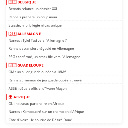
🇧🇪 BELGIQUE
Benatia relance un dossier XXL
Rennais prépare un coup inouï
Stassin, ni privilégié ni cas unique
🇩🇪 ALLEMAGNE
Nantes : Tylel Tati vers l'Allemagne ?
Rennais : transfert négocié en Allemagne
PSG : confirmé, un crack file vers l'Allemagne
🇬🇵 GUADELOUPE
OM : un ailier guadeloupéen à 18M€
Rennais : meneur de jeu guadeloupéen trouvé
ASSE : départ officiel d'Yvann Maçon
🌍 AFRIQUE
OL : nouveau partenaire en Afrique
Nantes : Kombouaré sur un champion d'Afrique
Côte d'Ivoire : le sourire de Désiré Doué