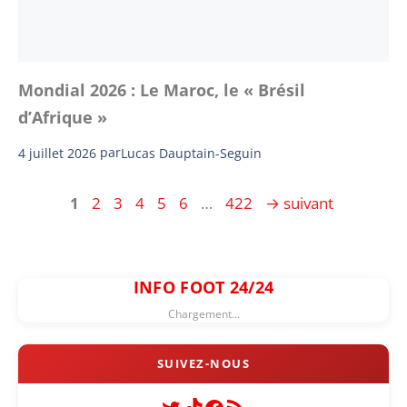
Mondial 2026 : Le Maroc, le « Brésil
d’Afrique »
4 juillet 2026
par
Lucas Dauptain-Seguin
Page
Page
Page
Page
Page
Page
Page
1
2
3
4
5
6
…
422
→
suivant
INFO FOOT 24/24
Chargement...
Twitter
TikTok
Facebook
Flux RSS