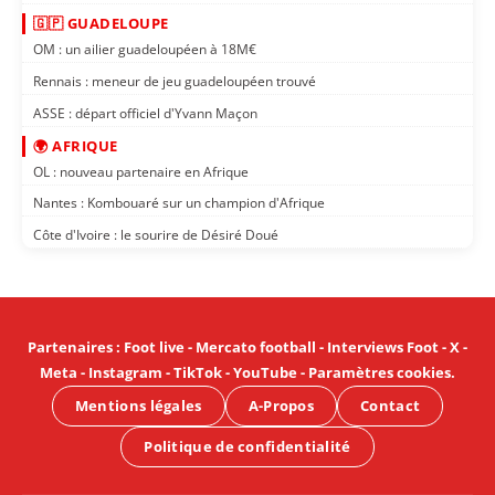
🇬🇵 GUADELOUPE
OM : un ailier guadeloupéen à 18M€
Rennais : meneur de jeu guadeloupéen trouvé
ASSE : départ officiel d'Yvann Maçon
🌍 AFRIQUE
OL : nouveau partenaire en Afrique
Nantes : Kombouaré sur un champion d'Afrique
Côte d'Ivoire : le sourire de Désiré Doué
Partenaires
:
Foot live
-
Mercato football
-
Interviews Foot
-
X
-
Meta
-
Instagram
-
TikTok
-
YouTube
-
Paramètres cookies
.
Mentions légales
A-Propos
Contact
Politique de confidentialité