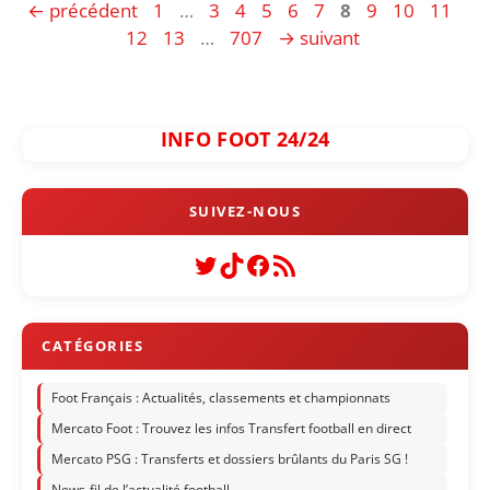
Page
Page
Page
Page
Page
Page
Page
Page
Page
Page
Pa
←
précédent
1
…
3
4
5
6
7
8
9
10
11
Page
Page
12
13
…
707
→
suivant
INFO FOOT 24/24
Twitter
TikTok
Facebook
Flux RSS
Foot Français : Actualités, classements et championnats
Mercato Foot : Trouvez les infos Transfert football en direct
Mercato PSG : Transferts et dossiers brûlants du Paris SG !
News-fil de l’actualité football