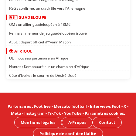
PSG : confirmé, un crack file vers l'Allemagne
🇬🇵 GUADELOUPE
OM : un ailier guadeloupéen à 18M€
Rennais : meneur de jeu guadeloupéen trouvé
ASSE : départ officiel d'Yvann Maçon
🌍 AFRIQUE
OL : nouveau partenaire en Afrique
Nantes : Kombouaré sur un champion d'Afrique
Côte d'Ivoire : le sourire de Désiré Doué
Partenaires
:
Foot live
-
Mercato football
-
Interviews Foot
-
X
-
Meta
-
Instagram
-
TikTok
-
YouTube
-
Paramètres cookies
.
Mentions légales
A-Propos
Contact
Politique de confidentialité