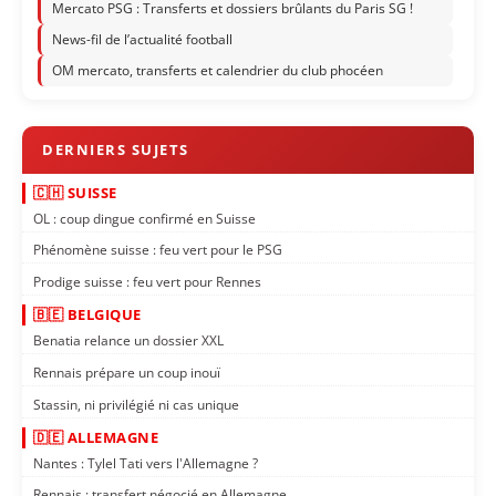
Mercato PSG : Transferts et dossiers brûlants du Paris SG !
News-fil de l’actualité football
OM mercato, transferts et calendrier du club phocéen
🇨🇭 SUISSE
OL : coup dingue confirmé en Suisse
Phénomène suisse : feu vert pour le PSG
Prodige suisse : feu vert pour Rennes
🇧🇪 BELGIQUE
Benatia relance un dossier XXL
Rennais prépare un coup inouï
Stassin, ni privilégié ni cas unique
🇩🇪 ALLEMAGNE
Nantes : Tylel Tati vers l'Allemagne ?
Rennais : transfert négocié en Allemagne