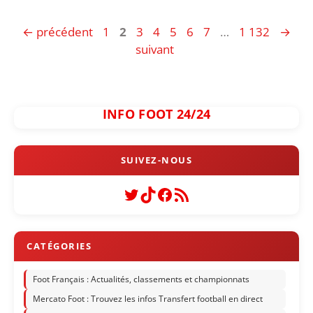
Page
Page
Page
Page
Page
Page
Page
Page
←
précédent
1
2
3
4
5
6
7
…
1 132
→
suivant
INFO FOOT 24/24
Twitter
TikTok
Facebook
Flux RSS
Foot Français : Actualités, classements et championnats
Mercato Foot : Trouvez les infos Transfert football en direct