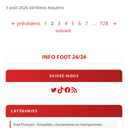
3 août 2026
par
Alexis Kouahio
Page
Page
Page
Page
Page
Page
Page
Page
←
précédent
1
2
3
4
5
6
7
…
728
→
suivant
INFO FOOT 24/24
Twitter
TikTok
Facebook
Flux RSS
Foot Français : Actualités, classements et championnats