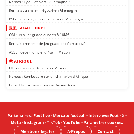
Nantes : Tylel Tati vers l'Allemagne ?
Rennais : transfert négocié en Allemagne
PSG : confirmé, un crack file vers l'Allemagne
🇬🇵 GUADELOUPE
OM : un ailier guadeloupéen à 18M€
Rennais : meneur de jeu guadeloupéen trouvé
ASSE : départ officiel d'Yvann Maçon
🌍 AFRIQUE
OL : nouveau partenaire en Afrique
Nantes : Kombouaré sur un champion d'Afrique
Côte d'Ivoire : le sourire de Désiré Doué
Partenaires
:
Foot live
-
Mercato football
-
Interviews Foot
-
X
-
Meta
-
Instagram
-
TikTok
-
YouTube
-
Paramètres cookies
.
Mentions légales
A-Propos
Contact