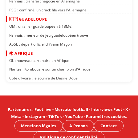
Rennais : transfert négocié en Allemagne
PSG : confirmé, un crack file vers l'Allemagne
🇬🇵 GUADELOUPE
OM : un ailier guadeloupéen à 18M€
Rennais : meneur de jeu guadeloupéen trouvé
ASSE : départ officiel d'Yvann Maçon
🌍 AFRIQUE
OL : nouveau partenaire en Afrique
Nantes : Kombouaré sur un champion d'Afrique
Côte d'Ivoire : le sourire de Désiré Doué
Partenaires
:
Foot live
-
Mercato football
-
Interviews Foot
-
X
-
Meta
-
Instagram
-
TikTok
-
YouTube
-
Paramètres cookies
.
Mentions légales
A-Propos
Contact
Politique de confidentialité