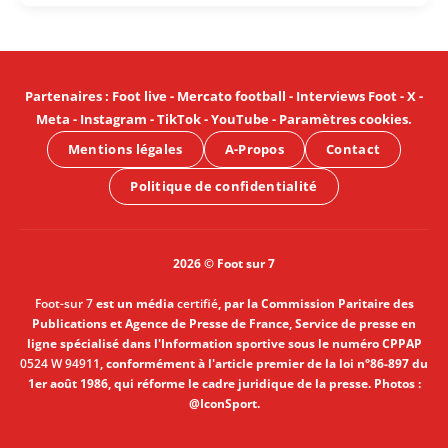
Partenaires
:
Foot live
-
Mercato football
-
Interviews Foot
-
X
-
Meta
-
Instagram
-
TikTok
-
YouTube
-
Paramètres cookies
.
Mentions légales
A-Propos
Contact
Politique de confidentialité
2026 © Foot sur 7
Foot-sur 7
est un média
certifié
, par la Commission Paritaire des
Publications et Agence de Presse de France, Service de presse en
ligne spécialisé dans l'Information sportive sous le numéro CPPAP
0524 W 94911
, conformément à l'article premier de la loi n°86-897 du
1er août 1986, qui réforme le cadre juridique de la presse. Photos :
@IconSport.