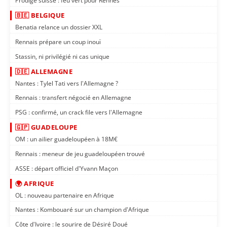
Prodige suisse : feu vert pour Rennes
🇧🇪 BELGIQUE
Benatia relance un dossier XXL
Rennais prépare un coup inouï
Stassin, ni privilégié ni cas unique
🇩🇪 ALLEMAGNE
Nantes : Tylel Tati vers l'Allemagne ?
Rennais : transfert négocié en Allemagne
PSG : confirmé, un crack file vers l'Allemagne
🇬🇵 GUADELOUPE
OM : un ailier guadeloupéen à 18M€
Rennais : meneur de jeu guadeloupéen trouvé
ASSE : départ officiel d'Yvann Maçon
🌍 AFRIQUE
OL : nouveau partenaire en Afrique
Nantes : Kombouaré sur un champion d'Afrique
Côte d'Ivoire : le sourire de Désiré Doué