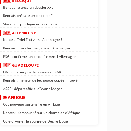
🇧🇪 BELGIQUE
Benatia relance un dossier XXL
Rennais prépare un coup inouï
Stassin, ni privilégié ni cas unique
🇩🇪 ALLEMAGNE
Nantes : Tylel Tati vers l'Allemagne ?
Rennais : transfert négocié en Allemagne
PSG : confirmé, un crack file vers l'Allemagne
🇬🇵 GUADELOUPE
OM : un ailier guadeloupéen à 18M€
Rennais : meneur de jeu guadeloupéen trouvé
ASSE : départ officiel d'Yvann Maçon
🌍 AFRIQUE
OL : nouveau partenaire en Afrique
Nantes : Kombouaré sur un champion d'Afrique
Côte d'Ivoire : le sourire de Désiré Doué