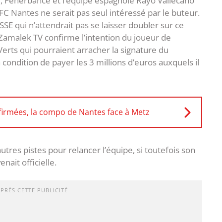
y
, Fenerbahce et l’équipe espagnole Rayo Vallecano
 FC Nantes ne serait pas seul intéressé par le buteur.
ASSE qui n’attendrait pas se laisser doubler sur ce
 Zamalek TV confirme l’intention du joueur de
 Verts qui pourraient arracher la signature du
ondition de payer les 3 millions d’euros auxquels il
firmées, la compo de Nantes face à Metz
utres pistes pour relancer l’équipe, si toutefois son
nait officielle.
APRÈS CETTE PUBLICITÉ