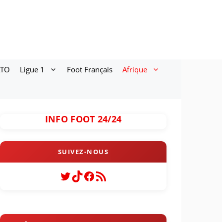
ATO
Ligue 1
Foot Français
Afrique
INFO FOOT 24/24
Twitter
TikTok
Facebook
Flux RSS