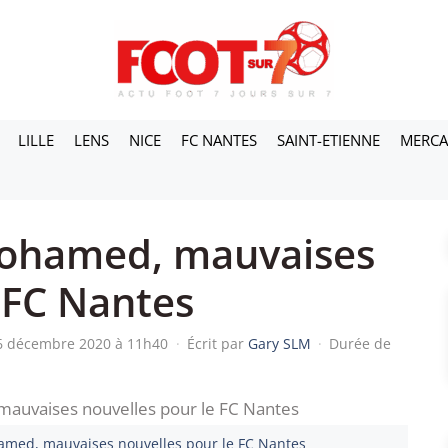
LILLE
LENS
NICE
FC NANTES
SAINT-ETIENNE
MERC
Mohamed, mauvaises
 FC Nantes
26 décembre 2020 à 11h40
·
Écrit par
Gary SLM
·
Durée de
hamed, mauvaises nouvelles pour le FC Nantes