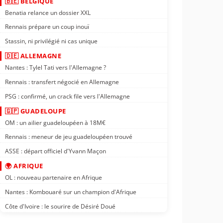
🇧🇪 BELGIQUE
Benatia relance un dossier XXL
Rennais prépare un coup inouï
Stassin, ni privilégié ni cas unique
🇩🇪 ALLEMAGNE
Nantes : Tylel Tati vers l'Allemagne ?
Rennais : transfert négocié en Allemagne
PSG : confirmé, un crack file vers l'Allemagne
🇬🇵 GUADELOUPE
OM : un ailier guadeloupéen à 18M€
Rennais : meneur de jeu guadeloupéen trouvé
ASSE : départ officiel d'Yvann Maçon
🌍 AFRIQUE
OL : nouveau partenaire en Afrique
Nantes : Kombouaré sur un champion d'Afrique
Côte d'Ivoire : le sourire de Désiré Doué