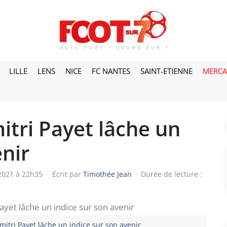
LILLE
LENS
NICE
FC NANTES
SAINT-ETIENNE
MERC
itri Payet lâche un
enir
 2021 à 22h35
·
Écrit par
Timothée Jean
·
Durée de lecture :
mitri Payet lâche un indice sur son avenir