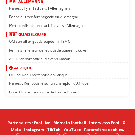
🇩🇪 ALLEMAGNE
Nantes : Tylel Tati vers l'Allemagne ?
Rennais : transfert négocié en Allemagne
PSG : confirmé, un crack file vers l'Allemagne
🇬🇵 GUADELOUPE
OM : un ailier guadeloupéen à 18M€
Rennais : meneur de jeu guadeloupéen trouvé
ASSE : départ officiel d'Yvann Maçon
🌍 AFRIQUE
OL : nouveau partenaire en Afrique
Nantes : Kombouaré sur un champion d'Afrique
Côte d'Ivoire : le sourire de Désiré Doué
Partenaires
:
Foot live
-
Mercato football
-
Interviews Foot
-
X
-
Meta
-
Instagram
-
TikTok
-
YouTube
-
Paramètres cookies
.