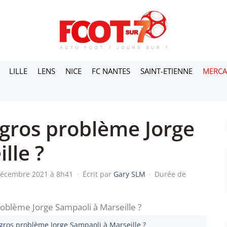
LILLE
LENS
NICE
FC NANTES
SAINT-ETIENNE
MERC
gros problème Jorge
lle ?
 décembre 2021 à 8h41
·
Écrit par
Gary SLM
·
Durée de
gros problème Jorge Sampaoli à Marseille ?