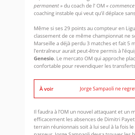
permanent »
du coach de l’ OM
« commence à
coaching instable qui veut qu’il déplace san
Même si ses 29 points au compteur en Ligue
classement de ce même championnat ne sont
Marseille a déjà perdu 3 matches et fait 5 
l’entraîneur aurait peut-être permis à l’éq
Genesio
. Le mercato OM qui approche plac
confortable pour revendiquer les transfert
À voir
Jorge Sampaoli ne regret
Il faudra à l’OM un nouvel attaquant et un mi
efficacement les absences de Dimitri Payet.
terrain réunionnais soit à lui seul à la fois
passeur. Jorge Sampaoli devra trouver les 