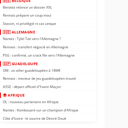
🇧🇪 BELGIQUE
Benatia relance un dossier XXL
Rennais prépare un coup inouï
Stassin, ni privilégié ni cas unique
🇩🇪 ALLEMAGNE
Nantes : Tylel Tati vers l'Allemagne ?
Rennais : transfert négocié en Allemagne
PSG : confirmé, un crack file vers l'Allemagne
🇬🇵 GUADELOUPE
OM : un ailier guadeloupéen à 18M€
Rennais : meneur de jeu guadeloupéen trouvé
ASSE : départ officiel d'Yvann Maçon
🌍 AFRIQUE
OL : nouveau partenaire en Afrique
Nantes : Kombouaré sur un champion d'Afrique
Côte d'Ivoire : le sourire de Désiré Doué