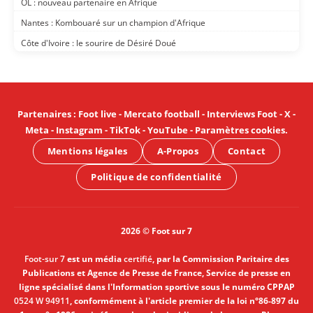
OL : nouveau partenaire en Afrique
Nantes : Kombouaré sur un champion d'Afrique
Côte d'Ivoire : le sourire de Désiré Doué
Partenaires
:
Foot live
-
Mercato football
-
Interviews Foot
-
X
-
Meta
-
Instagram
-
TikTok
-
YouTube
-
Paramètres cookies
.
Mentions légales
A-Propos
Contact
Politique de confidentialité
2026 © Foot sur 7
Foot-sur 7
est un média
certifié
, par la Commission Paritaire des
Publications et Agence de Presse de France, Service de presse en
ligne spécialisé dans l'Information sportive sous le numéro CPPAP
0524 W 94911
, conformément à l'article premier de la loi n°86-897 du