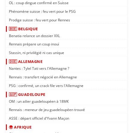
OL : coup dingue confirmé en Suisse
Phénomène suisse : feu vert pour le PSG
Prodige suisse : feu vert pour Rennes
🇧🇪 BELGIQUE
Benatia relance un dossier XXL
Rennais prépare un coup inouï
Stassin, ni privilégié ni cas unique
🇩🇪 ALLEMAGNE
Nantes : Tylel Tati vers l'Allemagne ?
Rennais : transfert négocié en Allemagne
PSG : confirmé, un crack file vers l'Allemagne
🇬🇵 GUADELOUPE
OM : un ailier guadeloupéen à 18M€
Rennais : meneur de jeu guadeloupéen trouvé
ASSE : départ officiel d'Yvann Maçon
🌍 AFRIQUE