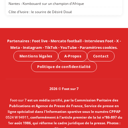
Nantes : Kombouaré sur un champion d'Afrique
Côte d'Ivoire : le sourire de Désiré Doué
Partenaires
:
Foot live
-
Mercato football
-
Interviews Foot
-
X
-
Meta
-
Instagram
-
TikTok
-
YouTube
-
Paramètres cookies
.
Mentions légales
A-Propos
Contact
Politique de confidentialité
2026 © Foot sur 7
Foot-sur 7
est un média
certifié
, par la Commission Paritaire des
Publications et Agence de Presse de France, Service de presse en
ligne spécialisé dans l'Information sportive sous le numéro CPPAP
0524 W 94911
, conformément à l'article premier de la loi n°86-897 du
1er août 1986, qui réforme le cadre juridique de la presse. Photos :