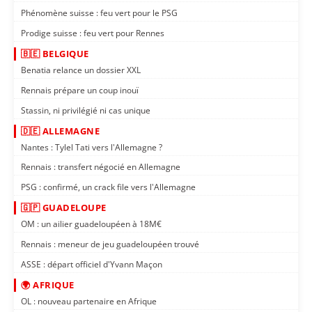
Phénomène suisse : feu vert pour le PSG
Prodige suisse : feu vert pour Rennes
🇧🇪 BELGIQUE
Benatia relance un dossier XXL
Rennais prépare un coup inouï
Stassin, ni privilégié ni cas unique
🇩🇪 ALLEMAGNE
Nantes : Tylel Tati vers l'Allemagne ?
Rennais : transfert négocié en Allemagne
PSG : confirmé, un crack file vers l'Allemagne
🇬🇵 GUADELOUPE
OM : un ailier guadeloupéen à 18M€
Rennais : meneur de jeu guadeloupéen trouvé
ASSE : départ officiel d'Yvann Maçon
🌍 AFRIQUE
OL : nouveau partenaire en Afrique