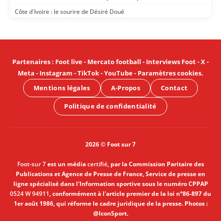
Côte d'Ivoire : le sourire de Désiré Doué
Partenaires
:
Foot live
-
Mercato football
-
Interviews Foot
-
X
-
Meta
-
Instagram
-
TikTok
-
YouTube
-
Paramètres cookies
.
Mentions légales
A-Propos
Contact
Politique de confidentialité
2026 © Foot sur 7
Foot-sur 7
est un média
certifié
, par la Commission Paritaire des
Publications et Agence de Presse de France, Service de presse en
ligne spécialisé dans l'Information sportive sous le numéro CPPAP
0524 W 94911
, conformément à l'article premier de la loi n°86-897 du
1er août 1986, qui réforme le cadre juridique de la presse. Photos :
@IconSport.