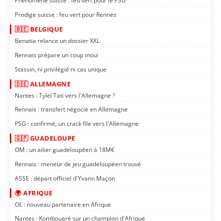
Phénomène suisse : feu vert pour le PSG
Prodige suisse : feu vert pour Rennes
🇧🇪 BELGIQUE
Benatia relance un dossier XXL
Rennais prépare un coup inouï
Stassin, ni privilégié ni cas unique
🇩🇪 ALLEMAGNE
Nantes : Tylel Tati vers l'Allemagne ?
Rennais : transfert négocié en Allemagne
PSG : confirmé, un crack file vers l'Allemagne
🇬🇵 GUADELOUPE
OM : un ailier guadeloupéen à 18M€
Rennais : meneur de jeu guadeloupéen trouvé
ASSE : départ officiel d'Yvann Maçon
🌍 AFRIQUE
OL : nouveau partenaire en Afrique
Nantes : Kombouaré sur un champion d'Afrique