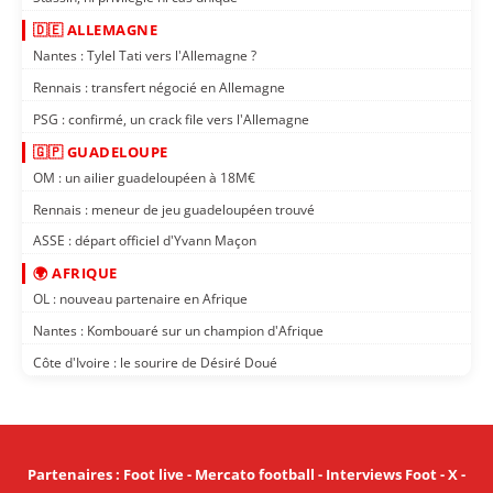
🇩🇪 ALLEMAGNE
Nantes : Tylel Tati vers l'Allemagne ?
Rennais : transfert négocié en Allemagne
PSG : confirmé, un crack file vers l'Allemagne
🇬🇵 GUADELOUPE
OM : un ailier guadeloupéen à 18M€
Rennais : meneur de jeu guadeloupéen trouvé
ASSE : départ officiel d'Yvann Maçon
🌍 AFRIQUE
OL : nouveau partenaire en Afrique
Nantes : Kombouaré sur un champion d'Afrique
Côte d'Ivoire : le sourire de Désiré Doué
Partenaires
:
Foot live
-
Mercato football
-
Interviews Foot
-
X
-