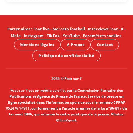
Partenaires
:
Foot live
-
Mercato football
-
Interviews Foot
-
X
-
Meta
-
Instagram
-
TikTok
-
YouTube
-
Paramètres cookies
.
Mentions légales
A-Propos
Contact
Politique de confidentialité
2026 © Foot sur 7
Foot-sur 7
est un média
certifié
, par la Commission Paritaire des
Publications et Agence de Presse de France, Service de presse en
ligne spécialisé dans l'Information sportive sous le numéro CPPAP
0524 W 94911
, conformément à l'article premier de la loi n°86-897 du
1er août 1986, qui réforme le cadre juridique de la presse. Photos :
@IconSport.