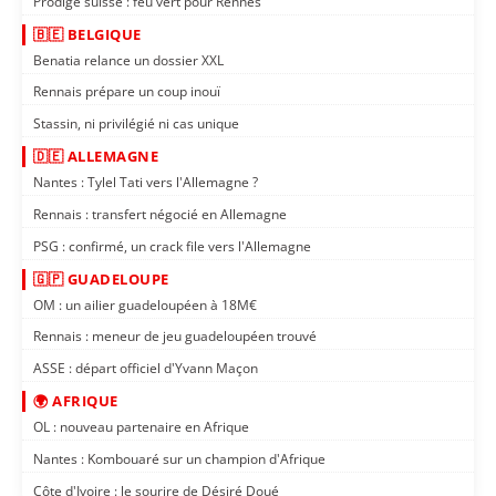
Prodige suisse : feu vert pour Rennes
🇧🇪 BELGIQUE
Benatia relance un dossier XXL
Rennais prépare un coup inouï
Stassin, ni privilégié ni cas unique
🇩🇪 ALLEMAGNE
Nantes : Tylel Tati vers l'Allemagne ?
Rennais : transfert négocié en Allemagne
PSG : confirmé, un crack file vers l'Allemagne
🇬🇵 GUADELOUPE
OM : un ailier guadeloupéen à 18M€
Rennais : meneur de jeu guadeloupéen trouvé
ASSE : départ officiel d'Yvann Maçon
🌍 AFRIQUE
OL : nouveau partenaire en Afrique
Nantes : Kombouaré sur un champion d'Afrique
Côte d'Ivoire : le sourire de Désiré Doué