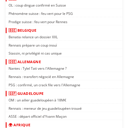
OL : coup dingue confirmé en Suisse
Phénomène suisse : feu vert pour le PSG
Prodige suisse : feu vert pour Rennes
🇧🇪 BELGIQUE
Benatia relance un dossier XXL
Rennais prépare un coup inouï
Stassin, ni privilégié ni cas unique
🇩🇪 ALLEMAGNE
Nantes : Tylel Tati vers l'Allemagne ?
Rennais : transfert négocié en Allemagne
PSG : confirmé, un crack file vers l'Allemagne
🇬🇵 GUADELOUPE
OM : un ailier guadeloupéen à 18M€
Rennais : meneur de jeu guadeloupéen trouvé
ASSE : départ officiel d'Yvann Maçon
🌍 AFRIQUE