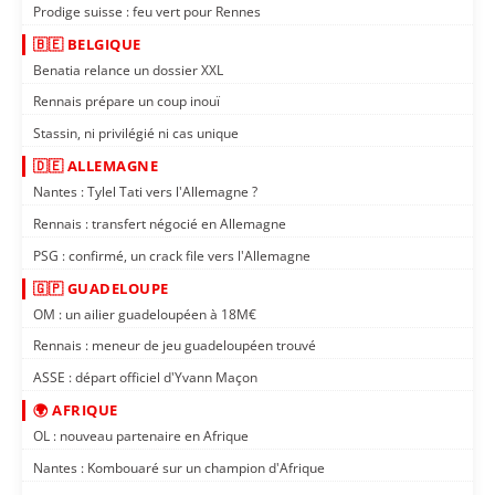
Prodige suisse : feu vert pour Rennes
🇧🇪 BELGIQUE
Benatia relance un dossier XXL
Rennais prépare un coup inouï
Stassin, ni privilégié ni cas unique
🇩🇪 ALLEMAGNE
Nantes : Tylel Tati vers l'Allemagne ?
Rennais : transfert négocié en Allemagne
PSG : confirmé, un crack file vers l'Allemagne
🇬🇵 GUADELOUPE
OM : un ailier guadeloupéen à 18M€
Rennais : meneur de jeu guadeloupéen trouvé
ASSE : départ officiel d'Yvann Maçon
🌍 AFRIQUE
OL : nouveau partenaire en Afrique
Nantes : Kombouaré sur un champion d'Afrique