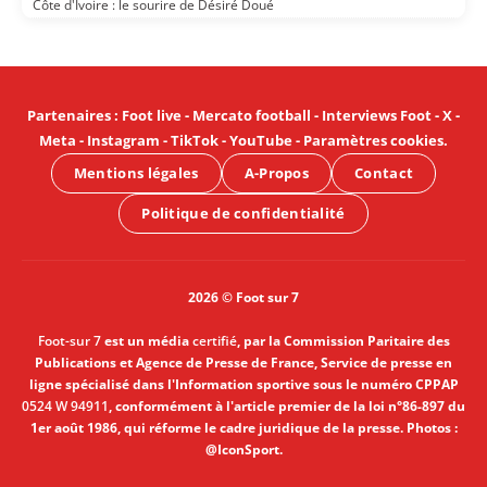
Côte d'Ivoire : le sourire de Désiré Doué
Partenaires
:
Foot live
-
Mercato football
-
Interviews Foot
-
X
-
Meta
-
Instagram
-
TikTok
-
YouTube
-
Paramètres cookies
.
Mentions légales
A-Propos
Contact
Politique de confidentialité
2026 © Foot sur 7
Foot-sur 7
est un média
certifié
, par la Commission Paritaire des
Publications et Agence de Presse de France, Service de presse en
ligne spécialisé dans l'Information sportive sous le numéro CPPAP
0524 W 94911
, conformément à l'article premier de la loi n°86-897 du
1er août 1986, qui réforme le cadre juridique de la presse. Photos :
@IconSport.