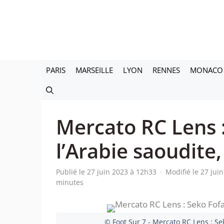
Aller
au
contenu
PARIS
MARSEILLE
LYON
RENNES
MONACO
Mercato RC Lens 
l’Arabie saoudite,
Publié le 27 juin 2023 à 12h33
·
Modifié le 27 jui
minutes
© Foot Sur 7 - Mercato RC Lens : Sek