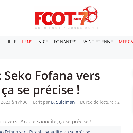
LILLE
LENS
NICE
FC NANTES
SAINT-ETIENNE
MERC
: Seko Fofana vers
 ça se précise !
n 2023 à 17h36
·
Écrit par
B. Sulaiman
·
Durée de lecture : 2
o Fofana vers l’Arabie saoudite, ça se précise !