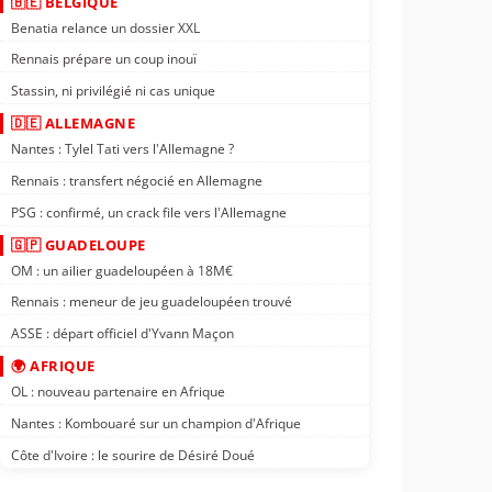
🇧🇪 BELGIQUE
Benatia relance un dossier XXL
Rennais prépare un coup inouï
Stassin, ni privilégié ni cas unique
🇩🇪 ALLEMAGNE
Nantes : Tylel Tati vers l'Allemagne ?
Rennais : transfert négocié en Allemagne
PSG : confirmé, un crack file vers l'Allemagne
🇬🇵 GUADELOUPE
OM : un ailier guadeloupéen à 18M€
Rennais : meneur de jeu guadeloupéen trouvé
ASSE : départ officiel d'Yvann Maçon
🌍 AFRIQUE
OL : nouveau partenaire en Afrique
Nantes : Kombouaré sur un champion d'Afrique
Côte d'Ivoire : le sourire de Désiré Doué