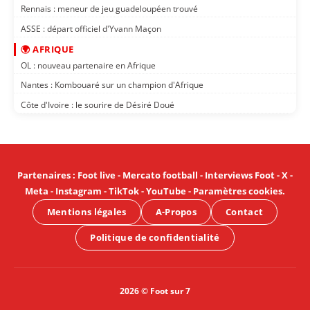
Rennais : meneur de jeu guadeloupéen trouvé
ASSE : départ officiel d'Yvann Maçon
🌍 AFRIQUE
OL : nouveau partenaire en Afrique
Nantes : Kombouaré sur un champion d'Afrique
Côte d'Ivoire : le sourire de Désiré Doué
Partenaires
:
Foot live
-
Mercato football
-
Interviews Foot
-
X
-
Meta
-
Instagram
-
TikTok
-
YouTube
-
Paramètres cookies
.
Mentions légales
A-Propos
Contact
Politique de confidentialité
2026 © Foot sur 7