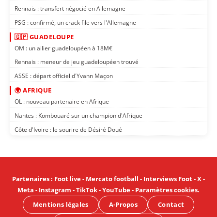
Rennais : transfert négocié en Allemagne
PSG : confirmé, un crack file vers l'Allemagne
🇬🇵 GUADELOUPE
OM : un ailier guadeloupéen à 18M€
Rennais : meneur de jeu guadeloupéen trouvé
ASSE : départ officiel d'Yvann Maçon
🌍 AFRIQUE
OL : nouveau partenaire en Afrique
Nantes : Kombouaré sur un champion d'Afrique
Côte d'Ivoire : le sourire de Désiré Doué
Partenaires
:
Foot live
-
Mercato football
-
Interviews Foot
-
X
-
Meta
-
Instagram
-
TikTok
-
YouTube
-
Paramètres cookies
.
Mentions légales
A-Propos
Contact