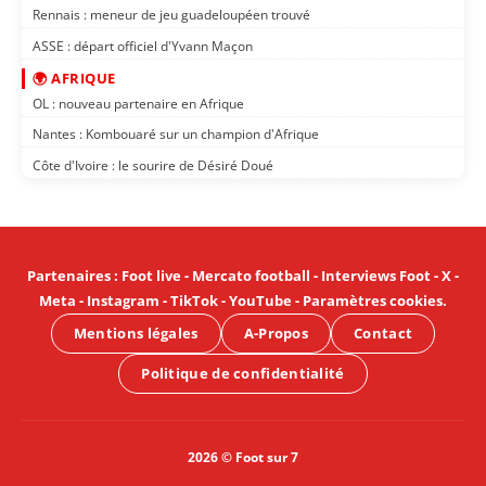
Rennais : meneur de jeu guadeloupéen trouvé
ASSE : départ officiel d'Yvann Maçon
🌍 AFRIQUE
OL : nouveau partenaire en Afrique
Nantes : Kombouaré sur un champion d'Afrique
Côte d'Ivoire : le sourire de Désiré Doué
Partenaires
:
Foot live
-
Mercato football
-
Interviews Foot
-
X
-
Meta
-
Instagram
-
TikTok
-
YouTube
-
Paramètres cookies
.
Mentions légales
A-Propos
Contact
Politique de confidentialité
2026 © Foot sur 7