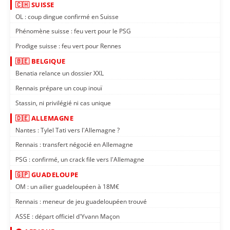
🇨🇭 SUISSE
OL : coup dingue confirmé en Suisse
Phénomène suisse : feu vert pour le PSG
Prodige suisse : feu vert pour Rennes
🇧🇪 BELGIQUE
Benatia relance un dossier XXL
Rennais prépare un coup inouï
Stassin, ni privilégié ni cas unique
🇩🇪 ALLEMAGNE
Nantes : Tylel Tati vers l'Allemagne ?
Rennais : transfert négocié en Allemagne
PSG : confirmé, un crack file vers l'Allemagne
🇬🇵 GUADELOUPE
OM : un ailier guadeloupéen à 18M€
Rennais : meneur de jeu guadeloupéen trouvé
ASSE : départ officiel d'Yvann Maçon