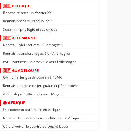
🇧🇪 BELGIQUE
Benatia relance un dossier XXL
Rennais prépare un coup inouï
Stassin, ni privilégié ni cas unique
🇩🇪 ALLEMAGNE
Nantes : Tylel Tati vers l'Allemagne ?
Rennais : transfert négocié en Allemagne
PSG : confirmé, un crack file vers l'Allemagne
🇬🇵 GUADELOUPE
OM : un ailier guadeloupéen à 18M€
Rennais : meneur de jeu guadeloupéen trouvé
ASSE : départ officiel d'Yvann Maçon
🌍 AFRIQUE
OL : nouveau partenaire en Afrique
Nantes : Kombouaré sur un champion d'Afrique
Côte d'Ivoire : le sourire de Désiré Doué