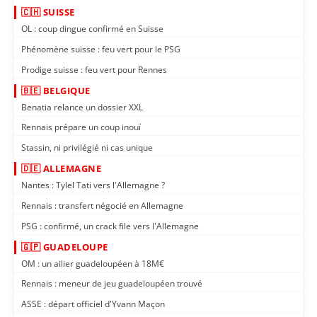
🇨🇭 SUISSE
OL : coup dingue confirmé en Suisse
Phénomène suisse : feu vert pour le PSG
Prodige suisse : feu vert pour Rennes
🇧🇪 BELGIQUE
Benatia relance un dossier XXL
Rennais prépare un coup inouï
Stassin, ni privilégié ni cas unique
🇩🇪 ALLEMAGNE
Nantes : Tylel Tati vers l'Allemagne ?
Rennais : transfert négocié en Allemagne
PSG : confirmé, un crack file vers l'Allemagne
🇬🇵 GUADELOUPE
OM : un ailier guadeloupéen à 18M€
Rennais : meneur de jeu guadeloupéen trouvé
ASSE : départ officiel d'Yvann Maçon