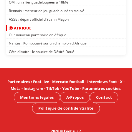
OM : un ailier guadeloupéen à 18M€
Rennais : meneur de jeu guadeloupéen trouvé
ASSE : départ officiel d'Yvann Maçon
🌍 AFRIQUE
OL : nouveau partenaire en Afrique
Nantes : Kombouaré sur un champion d'Afrique
Côte d'Ivoire : le sourire de Désiré Doué
Partenaires
:
Foot live
-
Mercato football
-
Interviews Foot
-
X
-
Meta
-
Instagram
-
TikTok
-
YouTube
-
Paramètres cookies
.
Mentions légales
A-Propos
Contact
Politique de confidentialité
2026 © Foot sur 7