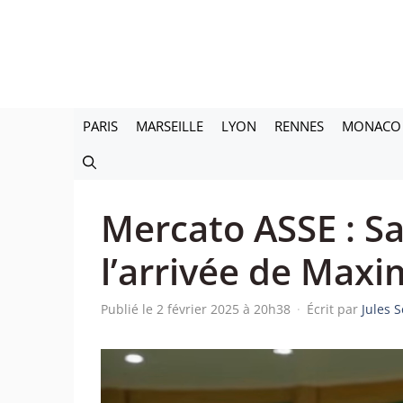
Aller
au
contenu
PARIS
MARSEILLE
LYON
RENNES
MONACO
Mercato ASSE : Sai
l’arrivée de Maxi
Publié le 2 février 2025 à 20h38
·
Écrit par
Jules 