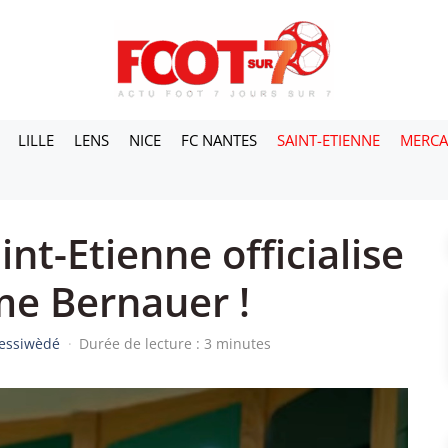
LILLE
LENS
NICE
FC NANTES
SAINT-ETIENNE
MERC
nt-Etienne officialise
me Bernauer !
Sessiwèdé
·
Durée de lecture : 3 minutes