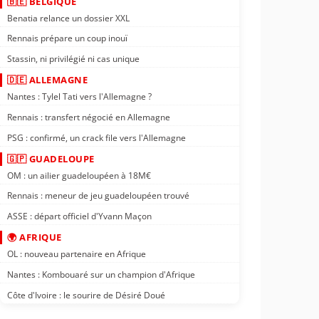
🇧🇪 BELGIQUE
Benatia relance un dossier XXL
Rennais prépare un coup inouï
Stassin, ni privilégié ni cas unique
🇩🇪 ALLEMAGNE
Nantes : Tylel Tati vers l'Allemagne ?
Rennais : transfert négocié en Allemagne
PSG : confirmé, un crack file vers l'Allemagne
🇬🇵 GUADELOUPE
OM : un ailier guadeloupéen à 18M€
Rennais : meneur de jeu guadeloupéen trouvé
ASSE : départ officiel d'Yvann Maçon
🌍 AFRIQUE
OL : nouveau partenaire en Afrique
Nantes : Kombouaré sur un champion d'Afrique
Côte d'Ivoire : le sourire de Désiré Doué