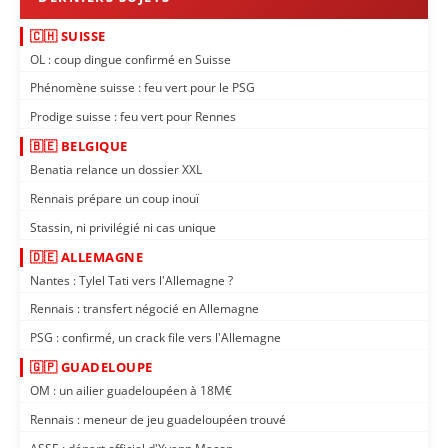
🇨🇭 SUISSE
OL : coup dingue confirmé en Suisse
Phénomène suisse : feu vert pour le PSG
Prodige suisse : feu vert pour Rennes
🇧🇪 BELGIQUE
Benatia relance un dossier XXL
Rennais prépare un coup inouï
Stassin, ni privilégié ni cas unique
🇩🇪 ALLEMAGNE
Nantes : Tylel Tati vers l'Allemagne ?
Rennais : transfert négocié en Allemagne
PSG : confirmé, un crack file vers l'Allemagne
🇬🇵 GUADELOUPE
OM : un ailier guadeloupéen à 18M€
Rennais : meneur de jeu guadeloupéen trouvé