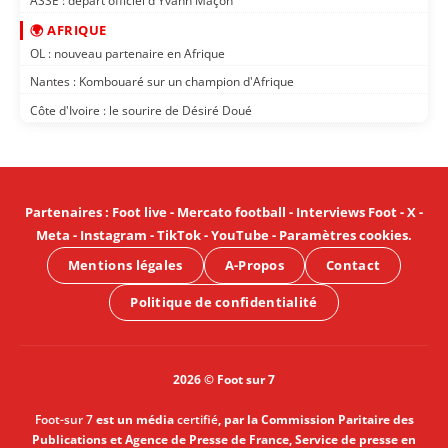
ASSE : départ officiel d'Yvann Maçon
🌍 AFRIQUE
OL : nouveau partenaire en Afrique
Nantes : Kombouaré sur un champion d'Afrique
Côte d'Ivoire : le sourire de Désiré Doué
Partenaires
:
Foot live
-
Mercato football
-
Interviews Foot
-
X
-
Meta
-
Instagram
-
TikTok
-
YouTube
-
Paramètres cookies
.
Mentions légales
A-Propos
Contact
Politique de confidentialité
2026 © Foot sur 7
Foot-sur 7
est un média
certifié
, par la Commission Paritaire des
Publications et Agence de Presse de France, Service de presse en