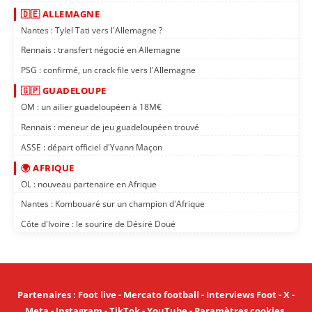
🇩🇪 ALLEMAGNE
Nantes : Tylel Tati vers l'Allemagne ?
Rennais : transfert négocié en Allemagne
PSG : confirmé, un crack file vers l'Allemagne
🇬🇵 GUADELOUPE
OM : un ailier guadeloupéen à 18M€
Rennais : meneur de jeu guadeloupéen trouvé
ASSE : départ officiel d'Yvann Maçon
🌍 AFRIQUE
OL : nouveau partenaire en Afrique
Nantes : Kombouaré sur un champion d'Afrique
Côte d'Ivoire : le sourire de Désiré Doué
Partenaires
:
Foot live
-
Mercato football
-
Interviews Foot
-
X
-
Meta
-
Instagram
-
TikTok
-
YouTube
-
Paramètres cookies
.