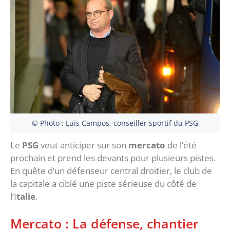
© Photo : Luis Campos, conseiller sportif du PSG
Le
PSG
veut anticiper sur son
mercato
de l’été
prochain et prend les devants pour plusieurs pistes.
En quête d’un défenseur central droitier, le club de
la capitale a ciblé une piste sérieuse du côté de
l’I
talie
.
Mercato : La défense, chantier