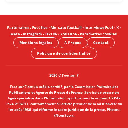
Partenaires
:
Foot live
-
Mercato football
-
Interviews Foot
-
X
-
Meta
-
Instagram
-
TikTok
-
YouTube
-
Paramètres cookies
.
Mentions légales
A-Propos
Contact
Politique de confidentialité
2026 © Foot sur 7
Foot-sur 7
est un média
certifié
, par la Commission Paritaire des
Publications et Agence de Presse de France, Service de presse en
ligne spécialisé dans l'Information sportive sous le numéro CPPAP
0524 W 94911
, conformément à l'article premier de la loi n°86-897 du
1er août 1986, qui réforme le cadre juridique de la presse. Photos :
@IconSport.