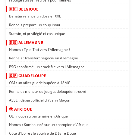
Prodige suisse : feu vert pour Rennes
🇧🇪 BELGIQUE
Benatia relance un dossier XXL
Rennais prépare un coup inouï
Stassin, ni privilégié ni cas unique
🇩🇪 ALLEMAGNE
Nantes : Tylel Tati vers l'Allemagne ?
Rennais : transfert négocié en Allemagne
PSG : confirmé, un crack file vers l'Allemagne
🇬🇵 GUADELOUPE
OM : un ailier guadeloupéen à 18M€
Rennais : meneur de jeu guadeloupéen trouvé
ASSE : départ officiel d'Yvann Maçon
🌍 AFRIQUE
OL : nouveau partenaire en Afrique
Nantes : Kombouaré sur un champion d'Afrique
Côte d'Ivoire : le sourire de Désiré Doué